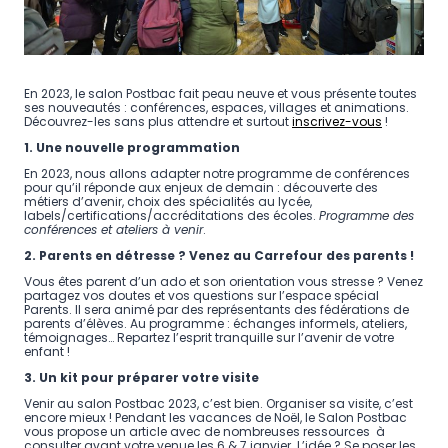
En 2023, le salon Postbac fait peau neuve et vous présente toutes
ses nouveautés : conférences, espaces, villages et animations.
Découvrez-les sans plus attendre et surtout
inscrivez-vous
!
1. Une nouvelle programmation
En 2023, nous allons adapter notre programme de conférences
pour qu’il réponde aux enjeux de demain : découverte des
métiers d’avenir, choix des spécialités au lycée,
labels/certifications/accréditations des écoles.
Programme des
conférences et ateliers à venir
.
2.
Parents en détresse ? Venez au Carrefour des parents !
Vous êtes parent d’un ado et son orientation vous stresse ? Venez
partagez vos doutes et vos questions sur l’espace spécial
Parents. Il sera animé par des représentants des fédérations de
parents d’élèves. Au programme : échanges informels, ateliers,
témoignages… Repartez l’esprit tranquille sur l’avenir de votre
enfant !
3. Un kit pour préparer votre visite
Venir au salon Postbac 2023, c’est bien. Organiser sa visite, c’est
encore mieux ! Pendant les vacances de Noël, le Salon Postbac
vous propose un article avec de nombreuses ressources à
consulter avant votre venue les 6 & 7 janvier. L’idée ? Se poser les