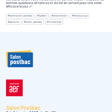
bonnes questions et faire sa to do list en amont pour une visite
efficace le jour J !
Post
#
admission postbac
#
lycéen
#
orientation
#
Parcoursup
Tags:
#
parents
#
salon postbac
#
Université
Salon Postbac