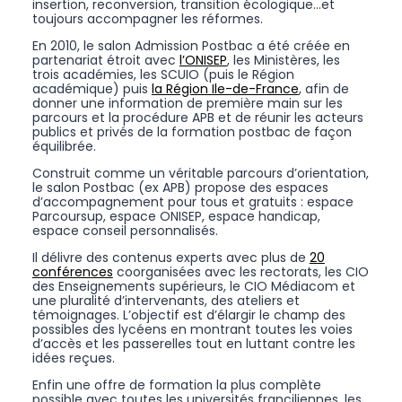
insertion, reconversion, transition écologique…et
toujours accompagner les réformes.
En 2010, le salon Admission Postbac a été créée en
partenariat étroit avec
l’ONISEP
, les Ministères, les
trois académies, les SCUIO (puis le Région
académique) puis
la Région Ile-de-France
, afin de
donner une information de première main sur les
parcours et la procédure APB et de réunir les acteurs
publics et privés de la formation postbac de façon
équilibrée.
Construit comme un véritable parcours d’orientation,
le salon Postbac (ex APB) propose des espaces
d’accompagnement pour tous et gratuits : espace
Parcoursup, espace ONISEP, espace handicap,
espace conseil personnalisés.
Il délivre des contenus experts avec plus de
20
conférences
coorganisées avec les rectorats, les CIO
des Enseignements supérieurs, le CIO Médiacom et
une pluralité d’intervenants, des ateliers et
témoignages. L’objectif est d’élargir le champ des
possibles des lycéens en montrant toutes les voies
d’accès et les passerelles tout en luttant contre les
idées reçues.
Enfin une offre de formation la plus complète
possible avec toutes les universités franciliennes, les