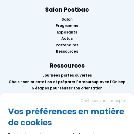
Salon Postbac
Salon
Programme
Exposants
Actus
Partenaires
Ressources
Ressources
Journées portes ouvertes
Choisir son orientation et préparer Parcoursup avec l’Onisep
5 étapes pour réussir ton orientation
Replay des conférences 2026
Continuer sans accepter
Mercredis de l’orientation
Calendrier des événements AEF info
Vos préférences en matière
de cookies
Groupe AEF
Qui sommes-nous ?