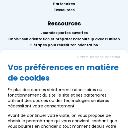
Partenaires
Ressources
Ressources
Journées portes ouvertes
Choisir son orientation et préparer Parcoursup avec l’Onisep
5 étapes pour réussir ton orientation
Replay des conférences 2026
Continuer sans accepter
Mercredis de l’orientation
Calendrier des événements AEF info
Vos préférences en matière
de cookies
Groupe AEF
Qui sommes-nous ?
En plus des cookies strictement nécessaires au
Nous contacter
fonctionnement du site, le site et ses partenaires
Communication
utilisent des cookies ou des technologies similaires
Infos pratiques
nécessitant votre consentement.
Nos engagements écoresponsables
Avant de continuer votre visite, on vous propose de
choisir le paramétrage qui vous convient, sachant que
vous pourrez en changer à tout moment depuis votre