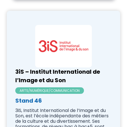
INFOS MÉTIERS
Bac + 1 à Bac +5
INGÉNIEURS/SCIENCES
Bac +3
INTERNATIONAL
Bac+2
IUT
PARAMÉDICAL & SOCIAL
PRÉPAS/CPGE
UNIVERSITÉS
VIE ÉTUDIANTE/RESSOURCES/PARENTS
3iS – Institut International de
l’Image et du Son
ARTS/NUMÉRIQUE/COMMUNICATION
Stand 46
3iS, Institut International de l’Image et du
Son, est l’école indépendante des métiers
de la culture et du divertissement. Ses
formations, de niveau bac à bac+5, sont