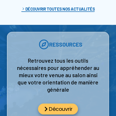
o
n
DÉCOUVRIR TOUTES NOS ACTUALITÉS
P
o
s
t
b
a
c
2
0
RESSOURCES
2
6
:
d
e
Retrouvez tous les outils
s
c
nécessaires pour appréhender au
h
i
mieux votre venue au salon ainsi
f
f
que votre orientation de manière
r
e
générale
s
q
u
i
t
Découvrir
é
m
o