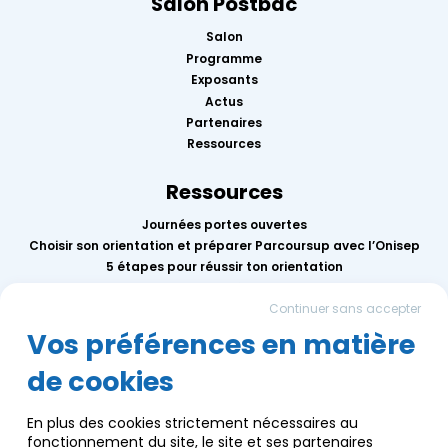
Salon Postbac
Salon
Programme
Exposants
Actus
Partenaires
Ressources
Ressources
Journées portes ouvertes
Choisir son orientation et préparer Parcoursup avec l’Onisep
5 étapes pour réussir ton orientation
Replay des conférences 2026
Continuer sans accepter
Mercredis de l’orientation
Calendrier des événements AEF info
Vos préférences en matière
de cookies
Groupe AEF
Qui sommes-nous ?
En plus des cookies strictement nécessaires au
Nous contacter
fonctionnement du site, le site et ses partenaires