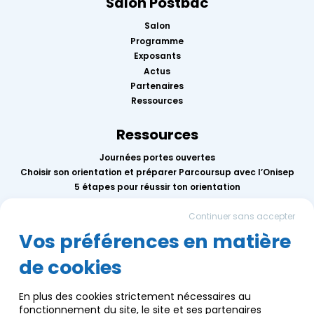
Salon Postbac
Salon
Programme
Exposants
Actus
Partenaires
Ressources
Ressources
Journées portes ouvertes
Choisir son orientation et préparer Parcoursup avec l’Onisep
5 étapes pour réussir ton orientation
Replay des conférences 2026
Continuer sans accepter
Mercredis de l’orientation
Calendrier des événements AEF info
Vos préférences en matière
de cookies
Groupe AEF
Qui sommes-nous ?
En plus des cookies strictement nécessaires au
Nous contacter
fonctionnement du site, le site et ses partenaires