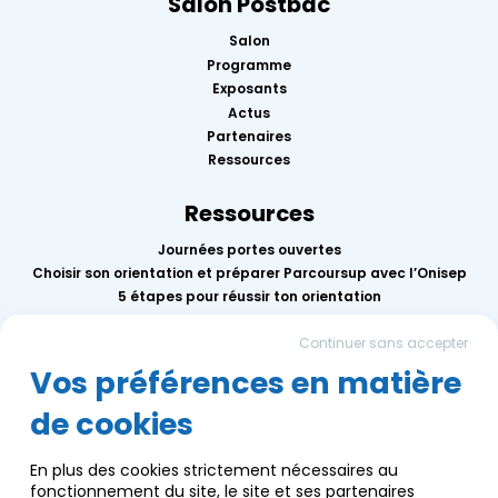
Salon Postbac
Salon
Programme
Exposants
Actus
Partenaires
Ressources
Ressources
Journées portes ouvertes
Choisir son orientation et préparer Parcoursup avec l’Onisep
5 étapes pour réussir ton orientation
Replay des conférences 2026
Continuer sans accepter
Mercredis de l’orientation
Calendrier des événements AEF info
Vos préférences en matière
de cookies
Groupe AEF
Qui sommes-nous ?
En plus des cookies strictement nécessaires au
Nous contacter
fonctionnement du site, le site et ses partenaires