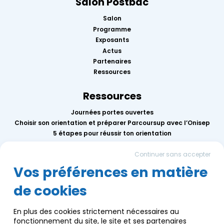
Salon Postbac
Salon
Programme
Exposants
Actus
Partenaires
Ressources
Ressources
Journées portes ouvertes
Choisir son orientation et préparer Parcoursup avec l’Onisep
5 étapes pour réussir ton orientation
Replay des conférences 2026
Continuer sans accepter
Mercredis de l’orientation
Calendrier des événements AEF info
Vos préférences en matière
de cookies
Groupe AEF
Qui sommes-nous ?
En plus des cookies strictement nécessaires au
Nous contacter
fonctionnement du site, le site et ses partenaires