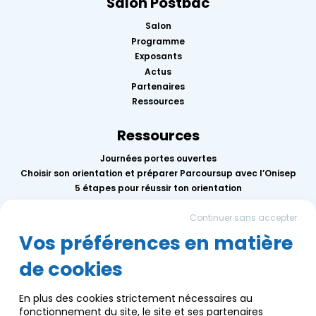
Salon Postbac
Salon
Programme
Exposants
Actus
Partenaires
Ressources
Ressources
Journées portes ouvertes
Choisir son orientation et préparer Parcoursup avec l’Onisep
5 étapes pour réussir ton orientation
Replay des conférences 2026
Continuer sans accepter
Mercredis de l’orientation
Calendrier des événements AEF info
Vos préférences en matière
de cookies
Groupe AEF
Qui sommes-nous ?
En plus des cookies strictement nécessaires au
Nous contacter
fonctionnement du site, le site et ses partenaires