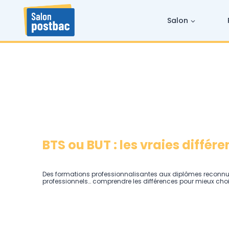
Skip
to
content
Salon
BTS ou BUT : les vraies différ
Des formations professionnalisantes aux diplômes reconnus 
professionnels… comprendre les différences pour mieux chois