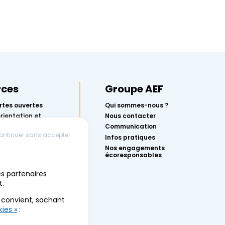
rces
Groupe AEF
rtes ouvertes
Qui sommes-nous ?
orientation et
Nous contacter
rcoursup avec
Communication
ontinuer sans accepter
Infos pratiques
r réussir ton
Nos engagements
écoresponsables
conférences
es partenaires
 l’orientation
t.
des événements
s convient, sachant
ies »
: