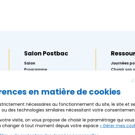
Salon Postbac
Ressou
Salon
Journées po
Programme
Choisir son 
préparer Pa
Exposants
l’Onisep
C
Actus
5 étapes pou
orientation
rences en matière de cookies
Partenaires
Replay des 
Ressources
2026
 strictement nécessaires au fonctionnement du site, le site et s
Mercredis de
es ou des technologies similaires nécessitant votre consentemen
Calendrier 
AEF info
votre visite, on vous propose de choisir le paramétrage qui vou
n changer à tout moment depuis votre espace
« Gérer mes cook