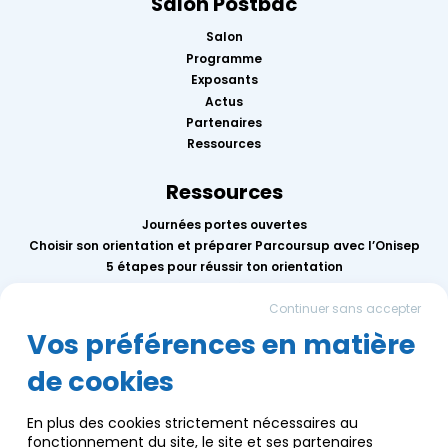
Salon Postbac
Salon
Programme
Exposants
Actus
Partenaires
Ressources
Ressources
Journées portes ouvertes
Choisir son orientation et préparer Parcoursup avec l’Onisep
5 étapes pour réussir ton orientation
Replay des conférences 2026
Continuer sans accepter
Mercredis de l’orientation
Calendrier des événements AEF info
Vos préférences en matière
de cookies
Groupe AEF
Qui sommes-nous ?
En plus des cookies strictement nécessaires au
Nous contacter
fonctionnement du site, le site et ses partenaires