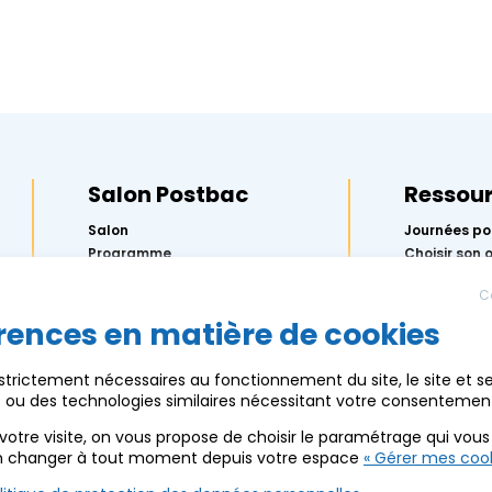
Salon Postbac
Ressou
Salon
Journées po
Programme
Choisir son 
préparer Pa
Exposants
l’Onisep
C
Actus
5 étapes pou
orientation
rences en matière de cookies
Partenaires
Replay des 
Ressources
2026
 strictement nécessaires au fonctionnement du site, le site et s
Mercredis de
es ou des technologies similaires nécessitant votre consentemen
Calendrier 
AEF info
votre visite, on vous propose de choisir le paramétrage qui vou
n changer à tout moment depuis votre espace
« Gérer mes cook