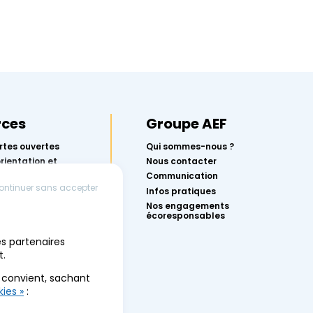
rces
Groupe AEF
rtes ouvertes
Qui sommes-nous ?
orientation et
Nous contacter
rcoursup avec
Communication
ontinuer sans accepter
Infos pratiques
r réussir ton
Nos engagements
écoresponsables
conférences
es partenaires
 l’orientation
t.
des événements
s convient, sachant
ies »
: